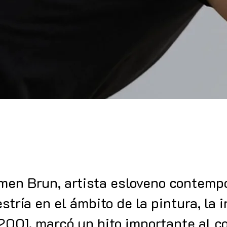
men Brun, artista esloveno contemp
stría en el ámbito de la pintura, la i
2001, marcó un hito importante al c