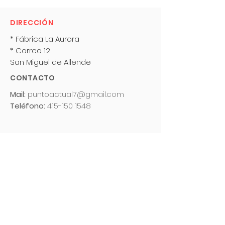
DIRECCIÓN
* Fábrica La Aurora
* Correo 12
San Miguel de Allende
CONTACTO
Mail:
puntoactual7@gmail.com
Teléfono:
415-150 1548
Suscríbete y recibe noticias de
próximos eventos