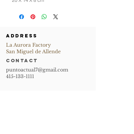
20 X 14 X 8 cm
ADDRESS
La Aurora Factory
San Miguel de Allende
CONTACT
puntoactual7@gmail.com
415-133-1111
Subscribe and
receive news of
upcoming events